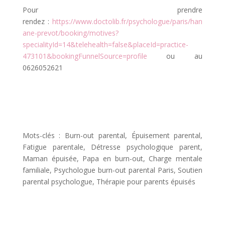
Pour prendre
rendez :
https://www.doctolib.fr/psychologue/paris/han
ane-prevot/booking/motives?
specialityId=14&telehealth=false&placeId=practice-
473101&bookingFunnelSource=profile
ou au
0626052621
Mots-clés : Burn-out parental, Épuisement parental,
Fatigue parentale, Détresse psychologique parent,
Maman épuisée, Papa en burn-out, Charge mentale
familiale, Psychologue burn-out parental Paris, Soutien
parental psychologue, Thérapie pour parents épuisés