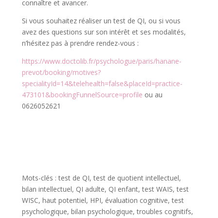
connaître et avancer.
Si vous souhaitez réaliser un test de QI, ou si vous
avez des questions sur son intérêt et ses modalités,
n’hésitez pas à prendre rendez-vous :
https://www.doctolib.fr/psychologue/paris/hanane-
prevot/booking/motives?
specialityId=14&telehealth=false&placeId=practice-
473101&bookingFunnelSource=profile
ou au
0626052621
Mots-clés : test de QI, test de quotient intellectuel,
bilan intellectuel, QI adulte, QI enfant, test WAIS, test
WISC, haut potentiel, HPI, évaluation cognitive, test
psychologique, bilan psychologique, troubles cognitifs,