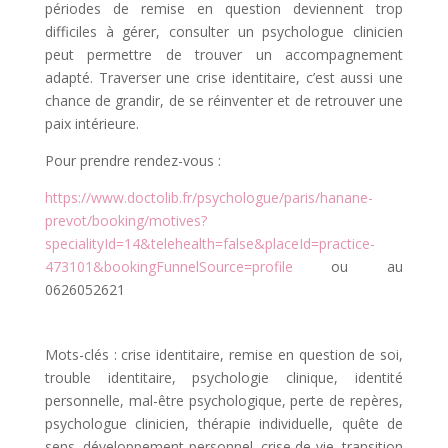
périodes de remise en question deviennent trop
difficiles à gérer, consulter un psychologue clinicien
peut permettre de trouver un accompagnement
adapté. Traverser une crise identitaire, c’est aussi une
chance de grandir, de se réinventer et de retrouver une
paix intérieure.
Pour prendre rendez-vous :
https://www.doctolib.fr/psychologue/paris/hanane-
prevot/booking/motives?
specialityId=14&telehealth=false&placeId=practice-
473101&bookingFunnelSource=profile
ou au
0626052621
Mots-clés : crise identitaire, remise en question de soi,
trouble identitaire, psychologie clinique, identité
personnelle, mal-être psychologique, perte de repères,
psychologue clinicien, thérapie individuelle, quête de
sens, développement personnel, crise de vie, transition